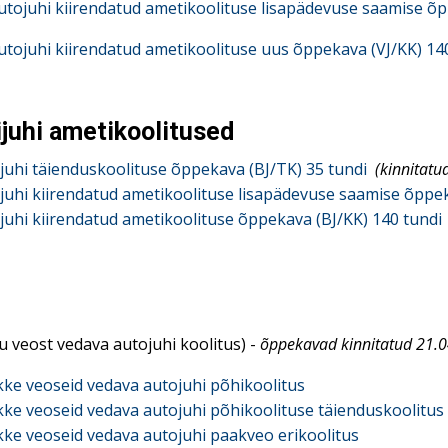
tojuhi kiirendatud ametikoolituse lisapädevuse saamise õp
tojuhi kiirendatud ametikoolituse uus õppekava (VJ/KK) 14
juhi ametikoolitused
juhi täienduskoolituse õppekava (BJ/TK) 35 tundi
(kinnitatu
juhi kiirendatud ametikoolituse lisapädevuse saamise õppek
juhi kiirendatud ametikoolituse õppekava (BJ/KK) 140 tundi
u veost vedava autojuhi koolitus) -
õppekavad kinnitatud 21.
kke veoseid vedava autojuhi põhikoolitus
kke veoseid vedava autojuhi põhikoolituse täienduskoolitus
kke veoseid vedava autojuhi paakveo erikoolitus