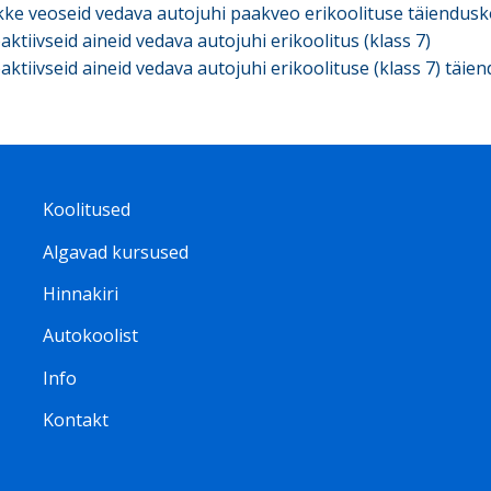
kke veoseid vedava autojuhi paakveo erikoolituse täiendusk
aktiivseid aineid vedava autojuhi erikoolitus (klass 7)
aktiivseid aineid vedava autojuhi erikoolituse (klass 7) täie
Footer
Koolitused
Algavad kursused
menu
Hinnakiri
ET
Autokoolist
Info
Kontakt