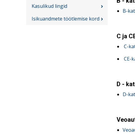
B - ka
Kasulikud lingid
B-ka
Isikuandmete töötlemise kord
C ja C
C-ka
CE-k
D - ka
D-ka
Veoaut
Veoau