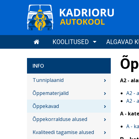
Liigu
Kadrioru Autokool
edasi
põhisisu
juurde
Main
AVALEHT
KOOLITUSED
ALGAVAD 
menu
Õp
Sub
INFO
ET
navigation
Tunniplaanid
A2 - a
Õppematerjalid
A2 -
ET
A2 -
Õppekavad
A - kat
Õppekorralduse alused
A - k
Kvaliteedi tagamise alused