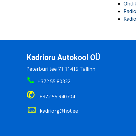
Ohtli
Radio
Radio
Kadrioru Autokool OÜ
Peterburi tee 71,11415 Tallinn
📞
+372 55 80332
✆
+372 55 940704
📧
kadriorg@hot.ee