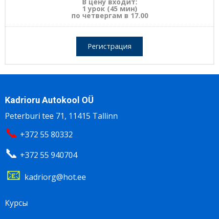
В цену входит:
1 урок (45 мин)
по четвергам в 17.00
Регистрация
Kadrioru Autokool OÜ
Peterburi tee 71, 11415 Tallinn
📞
+372 55 80332
📞
+372 55 940704
📧
kadriorg@hot.ee
Footer
Курсы
menu