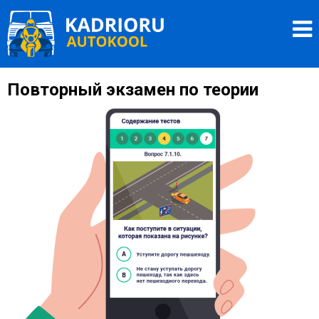
Перейти
Kadrioru Autokool
к
O
основному
содержанию
Повторный экзамен по теории