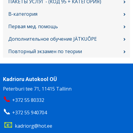
ПАКЕТЫ УСЛУГ - (КОД 95 + КАТЕГОРИЯ)
B-категория
Первая мед. помощь
Дополнительное обучение JÄTKUÕPE
Повторный экзамен по теории
Kadrioru Autokool OÜ
Peterburi tee 71, 11415 Tallinn
📞
+372 55 80332
📞
+372 55 940704
📧
kadriorg@hot.ee