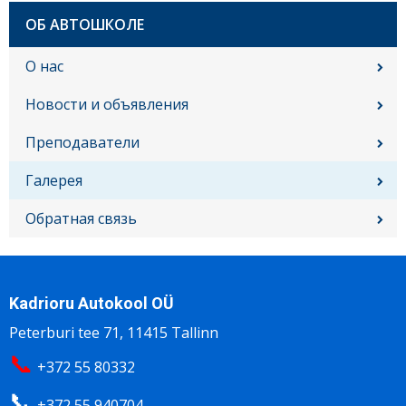
Sub
ОБ АВТОШКОЛЕ
navigation
RU
О нас
Новости и объявления
Преподаватели
Галерея
Oбратная связь
Kadrioru Autokool OÜ
Peterburi tee 71, 11415 Tallinn
📞
+372 55 80332
📞
+372 55 940704