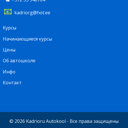
📧
kadriorg@hot.ee
Footer
Курсы
menu
Начинающиеся курсы
RU
Цены
Об автошколе
Инфо
Контакт
© 2026 Kadrioru Autokool - Все права защищены